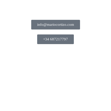
info@mariocortizo.com
+34 687217797