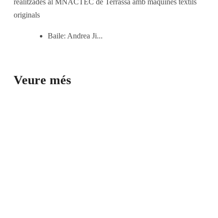
realitzades al MNACTEC de Terrassa amb màquines tèxtils
originals
Baile: Andrea Ji...
Veure més