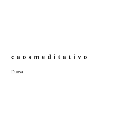
c a o s m e d i t a t i v o
Dansa