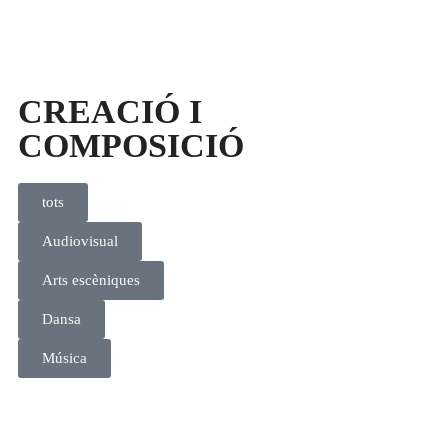
CREACIÓ I
COMPOSICIÓ
tots
Audiovisual
Arts escèniques
Dansa
Música