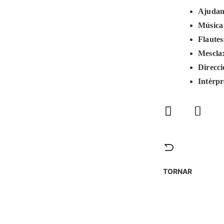
Ajudant
Música 
Flaute
Mescla
Direcc
Intèrpr
TORNAR