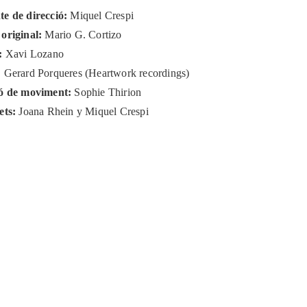
e de direcció:
Miquel Crespi
original:
Mario G. Cortizo
s:
Xavi Lozano
:
Gerard Porqueres (Heartwork recordings)
ió de moviment:
Sophie Thirion
ets:
Joana Rhein y Miquel Crespi