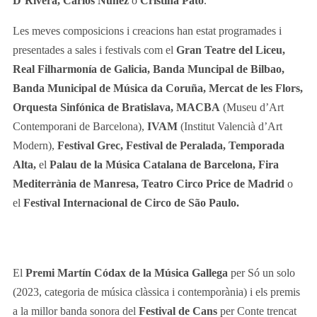
D’Rivera, Carlos Núñez
o
Cristina Pato
.
Les meves composicions i creacions han estat programades i
presentades a sales i festivals com el
Gran Teatre del Liceu,
Real Filharmonía de Galicia, Banda Muncipal de Bilbao,
Banda Municipal de Música da Coruña, Mercat de les Flors,
Orquesta Sinfónica de Bratislava, MACBA
(Museu d’Art
Contemporani de Barcelona),
IVAM
(Institut Valencià d’Art
Modern),
Festival Grec, Festival de Peralada, Temporada
Alta,
el
Palau de la Música Catalana de Barcelona, Fira
Mediterrània de Manresa, Teatro Circo Price de Madrid
o
el
Festival Internacional de Circo de São Paulo.
El
Premi Martín Códax de la Música Gallega
per Só un solo
(2023, categoria de música clàssica i contemporània) i els premis
a la millor banda sonora del
Festival de Cans
per Conte trencat