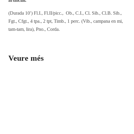
artificial.
(Durada 10′) Fl.I., Fl.II/picc., Ob., C.I., Cl. Sib., Cl.B. Sib.,
Fgt., Cfgt., 4 tpa., 2 tpt, Timb., 1 perc. (Vib., campana en mi,
tam-tam, lira), Pno., Corda.
Veure més